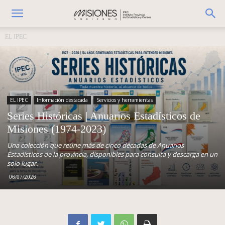
EL IPEC
EL IPEC
Información destacada
Servicios y herramientas
Series Históricas | Anuarios Estadísticos de
Misiones (1974-2023)
Una colección que reúne más de cinco décadas de Anuarios
Estadísticos de la provincia, disponibles para consulta y descarga en un
solo lugar.
06/07/2026