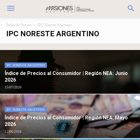
Índice de Precios
IPC Noreste Argentino
IPC NORESTE ARGENTINO
IPC NORESTE ARGENTINO
Índice de Precios al Consumidor | Región NEA: Junio
2026
15/07/2026
IPC NORESTE ARGENTINO
Índice de Precios al Consumidor | Región NEA: Mayo
2026
12/06/2026