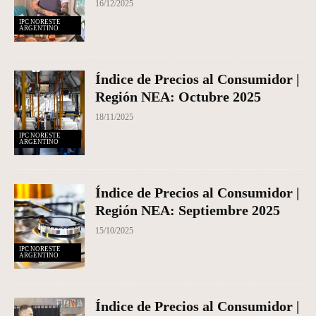
16/12/2025
IPC NORESTE
ARGENTINO
Índice de Precios al Consumidor |
Región NEA: Octubre 2025
18/11/2025
IPC NORESTE
ARGENTINO
Índice de Precios al Consumidor |
Región NEA: Septiembre 2025
15/10/2025
IPC NORESTE
ARGENTINO
Índice de Precios al Consumidor |