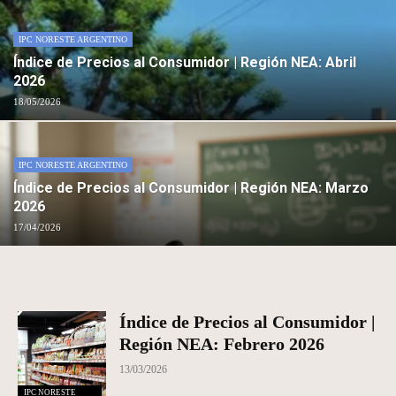
IPC NORESTE ARGENTINO
Índice de Precios al Consumidor | Región NEA: Abril
2026
18/05/2026
IPC NORESTE ARGENTINO
Índice de Precios al Consumidor | Región NEA: Marzo
2026
17/04/2026
Índice de Precios al Consumidor |
Región NEA: Febrero 2026
13/03/2026
IPC NORESTE