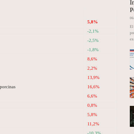
I
P
06
5,8%
El
-2,1%
pr
ex
-2,5%
-1,8%
8,6%
2,2%
13,9%
porcinas
16,6%
6,6%
0,8%
5,8%
11,2%
-10,3%