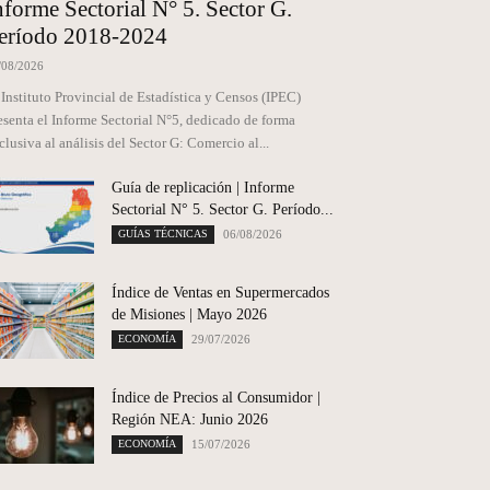
nforme Sectorial N° 5. Sector G.
eríodo 2018-2024
/08/2026
 Instituto Provincial de Estadística y Censos (IPEC)
esenta el Informe Sectorial N°5, dedicado de forma
clusiva al análisis del Sector G: Comercio al...
Guía de replicación | Informe
Sectorial N° 5. Sector G. Período...
GUÍAS TÉCNICAS
06/08/2026
Índice de Ventas en Supermercados
de Misiones | Mayo 2026
ECONOMÍA
29/07/2026
Índice de Precios al Consumidor |
Región NEA: Junio 2026
ECONOMÍA
15/07/2026