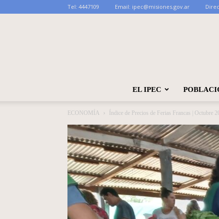
Tel:
4447109
Email:
ipec@misiones.gov.ar
Direc
EL IPEC
POBLACI
ECONOMÍA
Índice de Precios de Ferias Francas | Octubre 