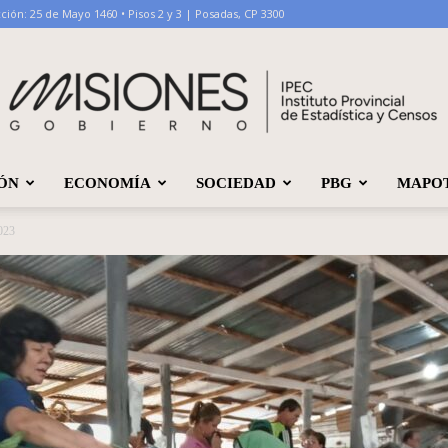
ción: 25 de Mayo 1460 • Pisos 2 y 3 | Posadas, CP 3300
ÓN
ECONOMÍA
SOCIEDAD
PBG
MAPO
IPEC
2023
Misiones