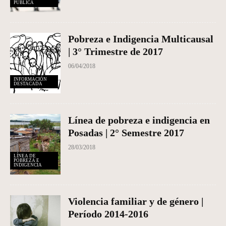
PÚBLICA
Pobreza e Indigencia Multicausal
| 3° Trimestre de 2017
06/04/2018
INFORMACIÓN
DESTACADA
Línea de pobreza e indigencia en
Posadas | 2° Semestre 2017
28/03/2018
LÍNEA DE
POBREZA E
INDIGENCIA
Violencia familiar y de género |
Período 2014-2016