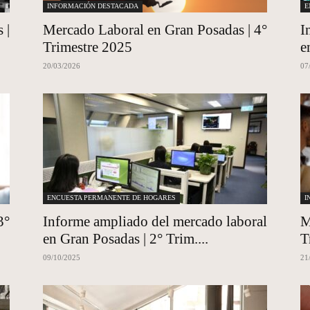
INFORMACIÓN DESTACADA
E
 |
Mercado Laboral en Gran Posadas | 4°
I
Trimestre 2025
e
20/03/2026
07
ENCUESTA PERMANENTE DE HOGARES
I
3°
Informe ampliado del mercado laboral
M
en Gran Posadas | 2° Trim....
T
09/10/2025
21