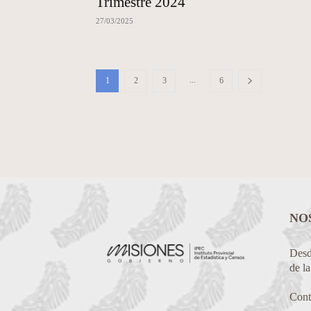
Trimestre 2024
27/03/2025
...
1
2
3
6
NO
Desde
de l
Cont