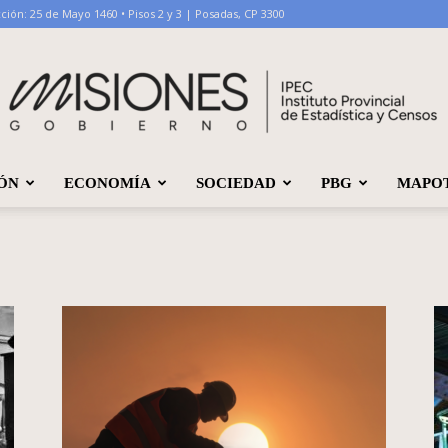
ción: 25 de Mayo 1460 • Pisos 2 y 3 | Posadas, CP 3300
ÓN
ECONOMÍA
SOCIEDAD
PBG
MAPO
IPEC
Misiones