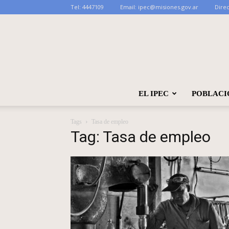
Tel:
4447109
Email:
ipec@misiones.gov.ar
Direc
EL IPEC
POBLACI
Tags
Tasa de empleo
Tag: Tasa de empleo