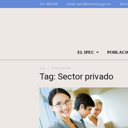
Tel:
4447109
Email:
ipec@misiones.gov.ar
Direc
EL IPEC
POBLACI
Tags
Sector privado
Tag: Sector privado