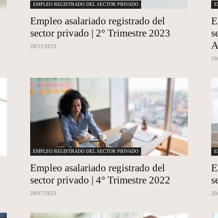
EMPLEO REGISTRADO DEL SECTOR PRIVADO
E
Empleo asalariado registrado del
E
sector privado | 2° Trimestre 2023
s
A
28/11/2023
19
EMPLEO REGISTRADO DEL SECTOR PRIVADO
E
Empleo asalariado registrado del
E
sector privado | 4° Trimestre 2022
s
29/07/2023
20