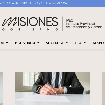
ción: 25 de Mayo 1460 • Pisos 2 y 3 | Posadas, CP 3300
ÓN
ECONOMÍA
SOCIEDAD
PBG
MAPO
IPEC
Misiones