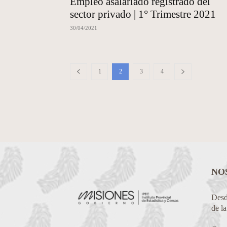
Empleo asalariado registrado del
sector privado | 1° Trimestre 2021
30/04/2021
1
2
3
4
NO
Desde
de l