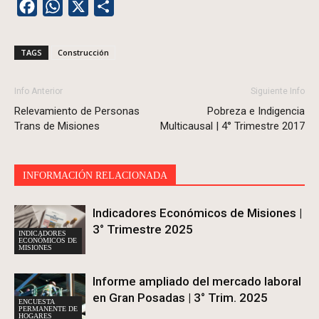
Facebook
WhatsApp
X
Share
TAGS
Construcción
Info Anterior
Siguiente Info
Relevamiento de Personas
Pobreza e Indigencia
Trans de Misiones
Multicausal | 4° Trimestre 2017
INFORMACIÓN RELACIONADA
Indicadores Económicos de Misiones |
3° Trimestre 2025
INDICADORES
ECONÓMICOS DE
MISIONES
Informe ampliado del mercado laboral
en Gran Posadas | 3° Trim. 2025
ENCUESTA
PERMANENTE DE
HOGARES