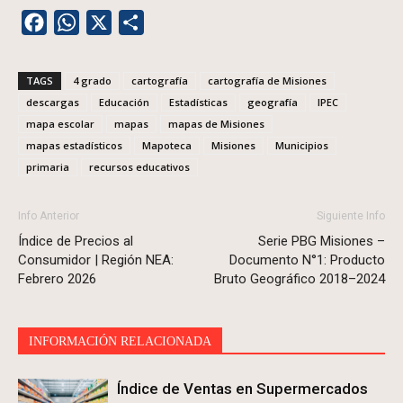
Facebook
WhatsApp
X
Share
TAGS
4 grado
cartografía
cartografía de Misiones
descargas
Educación
Estadísticas
geografía
IPEC
mapa escolar
mapas
mapas de Misiones
mapas estadísticos
Mapoteca
Misiones
Municipios
primaria
recursos educativos
Info Anterior
Siguiente Info
Índice de Precios al
Serie PBG Misiones –
Consumidor | Región NEA:
Documento N°1: Producto
Febrero 2026
Bruto Geográfico 2018–2024
INFORMACIÓN RELACIONADA
Índice de Ventas en Supermercados