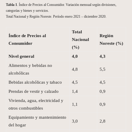
Tabla 1
. Índice de Precios al Consumidor. Variación mensual según divisiones,
categorías y bienes y servicios.
Total Nacional y Región Noreste. Período enero 2021 – diciembre 2020.
Total
Índice de Precios al
Región
Nacional
Consumidor
Noreste
(%)
(%)
Nivel general
4,0
4,3
Alimentos y bebidas no
4,8
5,5
alcohólicas
Bebidas alcohólicas y tabaco
4,5
4,5
Prendas de vestir y calzado
1,4
0,9
Vivienda, agua, electricidad y
1,1
0,9
otros combustibles
Equipamiento y mantenimiento
3,0
2,8
del hogar