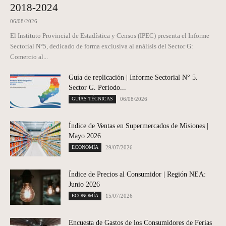
2018-2024
06/08/2026
El Instituto Provincial de Estadística y Censos (IPEC) presenta el Informe
Sectorial N°5, dedicado de forma exclusiva al análisis del Sector G:
Comercio al...
Guía de replicación | Informe Sectorial N° 5.
Sector G. Período...
GUÍAS TÉCNICAS
06/08/2026
Índice de Ventas en Supermercados de Misiones |
Mayo 2026
ECONOMÍA
29/07/2026
Índice de Precios al Consumidor | Región NEA:
Junio 2026
ECONOMÍA
15/07/2026
Encuesta de Gastos de los Consumidores de Ferias