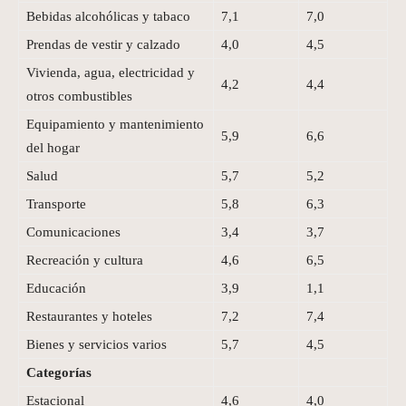
Bebidas alcohólicas y tabaco
7,1
7,0
Prendas de vestir y calzado
4,0
4,5
Vivienda, agua, electricidad y
4,2
4,4
otros combustibles
Equipamiento y mantenimiento
5,9
6,6
del hogar
Salud
5,7
5,2
Transporte
5,8
6,3
Comunicaciones
3,4
3,7
Recreación y cultura
4,6
6,5
Educación
3,9
1,1
Restaurantes y hoteles
7,2
7,4
Bienes y servicios varios
5,7
4,5
Categorías
Estacional
4,6
4,0