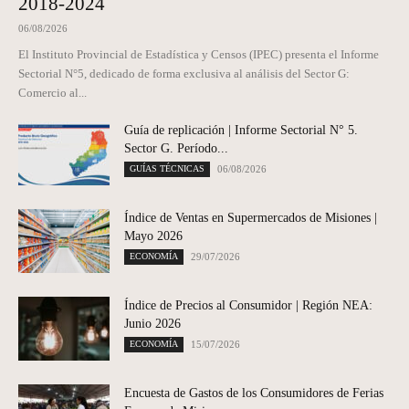
2018-2024
06/08/2026
El Instituto Provincial de Estadística y Censos (IPEC) presenta el Informe
Sectorial N°5, dedicado de forma exclusiva al análisis del Sector G:
Comercio al...
Guía de replicación | Informe Sectorial N° 5.
Sector G. Período...
GUÍAS TÉCNICAS
06/08/2026
Índice de Ventas en Supermercados de Misiones |
Mayo 2026
ECONOMÍA
29/07/2026
Índice de Precios al Consumidor | Región NEA:
Junio 2026
ECONOMÍA
15/07/2026
Encuesta de Gastos de los Consumidores de Ferias