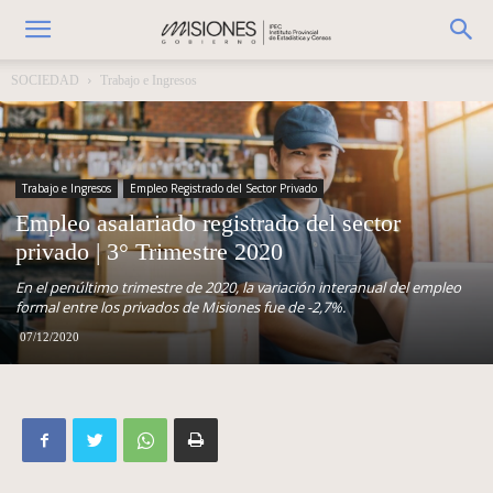
SOCIEDAD
Trabajo e Ingresos
Trabajo e Ingresos
Empleo Registrado del Sector Privado
Empleo asalariado registrado del sector
privado | 3° Trimestre 2020
En el penúltimo trimestre de 2020, la variación interanual del empleo
formal entre los privados de Misiones fue de -2,7%.
07/12/2020