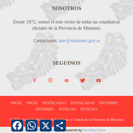
NOSOTROS
Desde 1972, somos el ente rector de todas las estadísticas
oficiales de la Provincia de Misiones.
Contactanos:
ipec@misiones.gov.ar
SEGUINOS
INICIO
INICIO
DESTACADAS
DESTACADAS
INFORMES
INFORMES
NOTICIAS
NOTICIAS
© 2025 • Instituto Provincial de Estadística y Censos de la Provincia de Misiones
Facebook
WhatsApp
X
Share
WordPress Appliance
- Powered by
TurnKey Linux