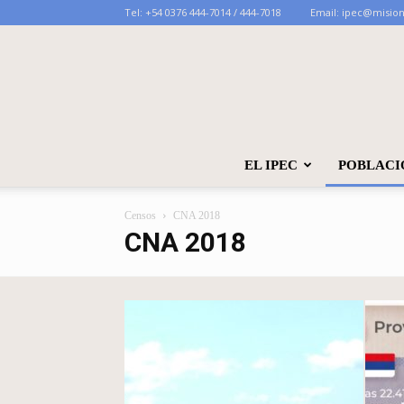
Tel:
+54 0376 444-7014 / 444-7018
Email:
ipec@mision
EL IPEC
POBLACI
Censos
CNA 2018
CNA 2018