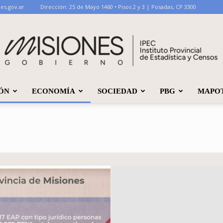
es.gov.ar
Dirección: 25 de Mayo 1460 • Pisos 2 y 3 | Posadas, CP 3300
ÓN
ECONOMÍA
SOCIEDAD
PBG
MAPO
IPEC
Misiones