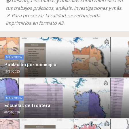
📥 Descargá los mapas y utilizalos como referencia en
tus trabajos prácticos, análisis, investigaciones y más.
📌 Para preservar la calidad, se recomienda
imprimirlos en formato A3.
MAPOTECA
Población por municipio
19/11/2025
MAPOTECA
Escuelas de frontera
06/04/2026